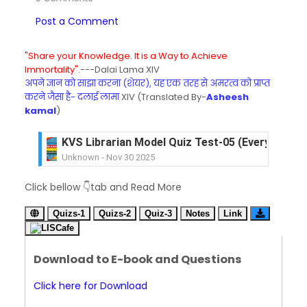
Post a Comment
"Share your Knowledge. It is a Way to Achieve
Immortality".
---Dalai Lama XIV
अपने ज्ञान को साझा करना (शेयर), यह एक तरह से अमरत्व को प्राप्त
करने जैसा है- दलाई लामा
XIV (Translated By-
Asheesh
kamal
)
KVS Librarian Model Quiz Test-05 (Every Wedne
Unknown
-
Nov 30 2025
KVS Librarian Model Quiz Test-04 in Hindi (प्रत्येक र
Click bellow 👇tab and Read More
Unknown
-
Nov 29 2025
KVS Librarian Model Quiz Test-03 (Every Wedne
Quizs-1
Quizs-2
Quiz-3
Notes
Link
Unknown
-
Nov 28 2025
KVS Librarian Model Quiz Test-02 in Hindi (प्रत्येक र
Unknown
-
Nov 27 2025
Download to E-book and Questions
KVS Librarian -LIS Model Test Series-01 (Ever
Unknown
-
Nov 26 2025
Click here for Download
SET-80-Bihar Librarian Exam: LIS Model (स्मृति आधा