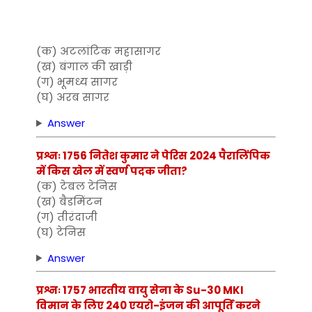
(क) अटलांटिक महासागर
(ख) बंगाल की खाड़ी
(ग) भूमध्य सागर
(घ) अरब सागर
Answer
प्रश्नः 1756 नितेश कुमार ने पेरिस 2024 पैरालिंपिक
में किस खेल में स्वर्ण पदक जीता?
(क) टेबल टेनिस
(ख) बैडमिंटन
(ग) तीरंदाजी
(घ) टेनिस
Answer
प्रश्नः 1757 भारतीय वायु सेना के Su-30 MKI
विमान के लिए 240 एयरो-इंजन की आपूर्ति करने