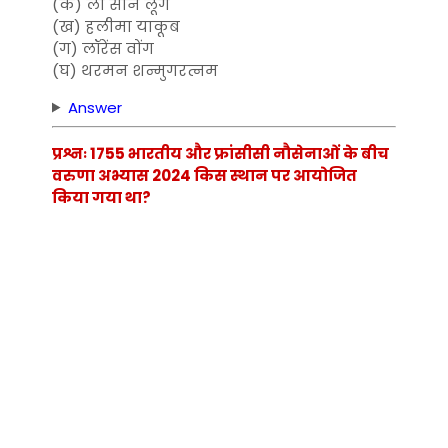
(क) ली सीन लूंग
(ख) हलीमा याकूब
(ग) लॉरेंस वोंग
(घ) थरमन शन्मुगरत्नम
Answer
प्रश्नः 1755 भारतीय और फ्रांसीसी नौसेनाओं के बीच
वरुणा अभ्यास 2024 किस स्थान पर आयोजित
किया गया था?