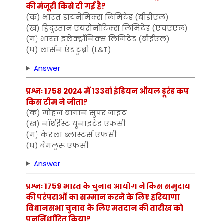
की मंजूरी किसे दी गई है?
(क) भारत डायनेमिक्स लिमिटेड (बीडीएल)
(ख) हिंदुस्तान एयरोनॉटिक्स लिमिटेड (एचएएल)
(ग) भारत इलेक्ट्रॉनिक्स लिमिटेड (बीईएल)
(घ) लार्सन एंड टुब्रो (L&T)
Answer
प्रश्नः 1758 2024 में 133वां इंडियन ऑयल डूरंड कप
किस टीम ने जीता?
(क) मोहन बागान सुपर जाइंट
(ख) नॉर्थईस्ट यूनाइटेड एफसी
(ग) केरला ब्लास्टर्स एफसी
(घ) बेंगलुरु एफसी
Answer
प्रश्नः 1759 भारत के चुनाव आयोग ने किस समुदाय
की परंपराओं का सम्मान करने के लिए हरियाणा
विधानसभा चुनाव के लिए मतदान की तारीख को
पुनर्निर्धारित किया?