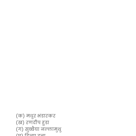
(क) मधुर भंडारकर
(ख) रणदीप हुडा
(ग) सुब्बैया नल्लामुथु
(घ) दिव्या दत्ता