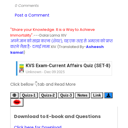
0 Comments
Post a Comment
"Share your Knowledge. It is a Way to Achieve
Immortality".
---Dalai Lama XIV
अपने ज्ञान को साझा करना (शेयर), यह एक तरह से अमरत्व को प्राप्त
करने जैसा है- दलाई लामा
XIV (Translated By-
Asheesh
kamal
)
KVS Exam-Current Affairs Quiz (SET-8) in Engli
Unknown
-
Dec 09 2025
KVS Exam-Current Affairs Quiz (SET-7) in Hindi
Click bellow 👇tab and Read More
Unknown
-
Dec 08 2025
KVS Exam-Current Affairs Quiz (SET-6) in Engli
Quizs-1
Quizs-2
Quiz-3
Notes
Link
Unknown
-
Dec 07 2025
KVS Exam-Current Affairs Quiz (SET-5) in Hindi
Unknown
-
Dec 06 2025
Download to E-book and Questions
KVS Exam-Current Affairs Quiz (SET-4) in Engli
Unknown
-
Dec 05 2025
Click here for Download