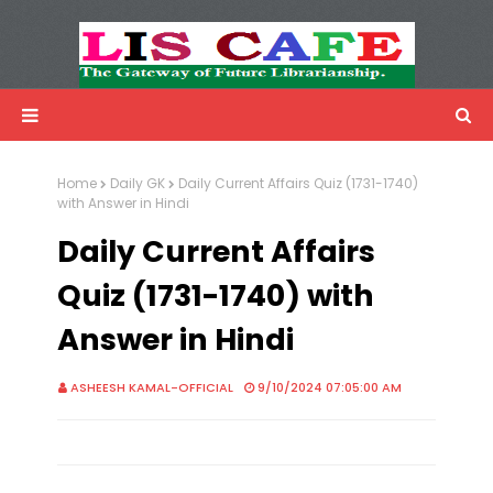
LIS Cafe
Advertisemnet
Home
Daily GK
Daily Current Affairs Quiz (1731-1740)
with Answer in Hindi
Daily Current Affairs
Quiz (1731-1740) with
Answer in Hindi
ASHEESH KAMAL-OFFICIAL
9/10/2024 07:05:00 AM