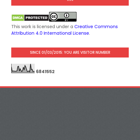
---
This work is licensed under a
Creative Commons
Attribution 4.0 International License
.
SINCE 01/03/2015: YOU ARE VISITOR NUMBER
6
8
4
1
5
5
2