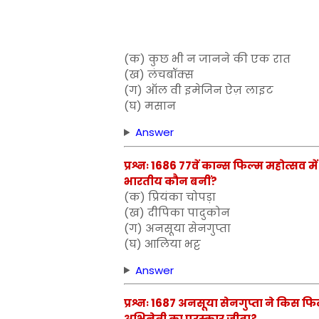
(क) कुछ भी न जानने की एक रात
(ख) लंचबॉक्स
(ग) ऑल वी इमेजिन ऐज़ लाइट
(घ) मसान
Answer
प्रश्नः 1686 77वें कान्स फिल्म महोत्सव में
भारतीय कौन बनीं?
(क) प्रियंका चोपड़ा
(ख) दीपिका पादुकोन
(ग) अनसूया सेनगुप्ता
(घ) आलिया भट्ट
Answer
प्रश्नः 1687 अनसूया सेनगुप्ता ने किस फिल्
अभिनेत्री का पुरस्कार जीता?