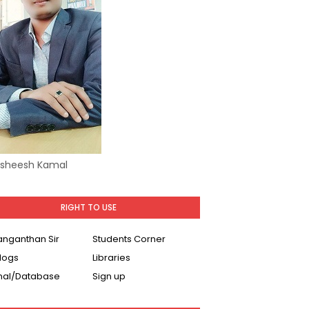
Asheesh Kamal
RIGHT TO USE
Ranganthan Sir
Students Corner
logs
Libraries
nal/Database
Sign up