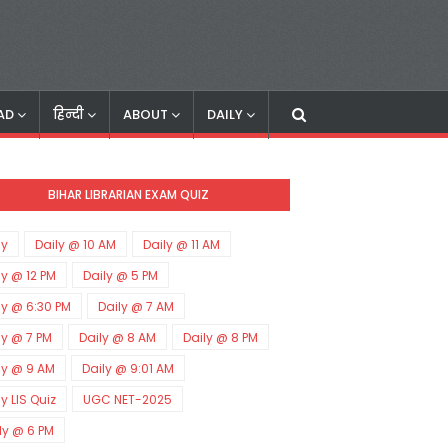
AD
हिन्दी
ABOUT
DAILY
BIHAR LIBRARIAN EXAM QUIZ
ly
Daily @ 10 AM
Daily @ 11 AM
ly @ 12 PM
Daily @ 5 PM
ly @ 6:30 PM
Daily @ 7 AM
ly @ 7 PM
Daily @ 8 AM
Daily @ 8 PM
ly @ 9 AM
Daily @ 9:01 AM
ly LIS Quiz
UGC NET-2025
ly @ 6 PM