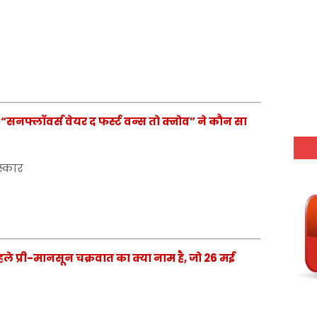
ें “सनफ्लॉवर्स वेयर द फर्स्ट वन्स तो क्नोव” ने कौन सा
रस्कार
पहले प्री-मानसून चक्रवात का क्या नाम है, जो 26 मई