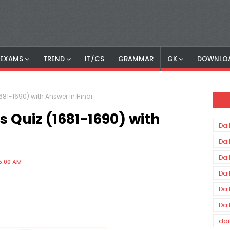
S EXAMS
TREND
IT/CS
GRAMMAR
GK
DOWNLO
1681-1690) with Answer in Hindi
s Quiz (1681-1690) with
Dai
Dai
Dai
5:00 AM
Dai
Dai
Dai
dai