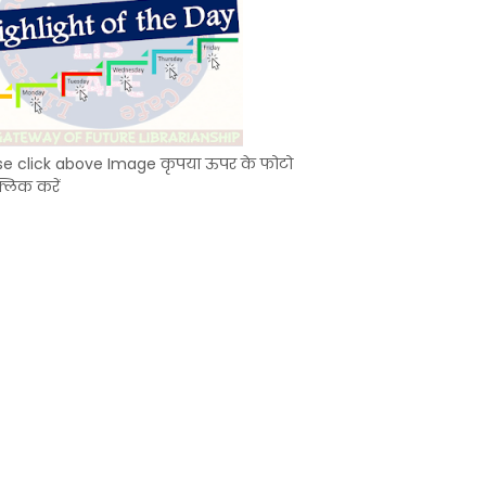
se click above Image कृपया ऊपर के फोटो
्लिक करें