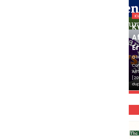
KVS_2025-26
K
KVS Exam-Current
K
Affairs Quiz (SET-2) in
Af
English
E
DECEMBER 03, 2025
D
Continue Reading»»और पढ़ें»»READ THE FULL
Con
ARTICLE ⇒© [Asheesh Kamal] and [LIS Cafe],
ART
[2011-2024]. Unauthorized use and/or
[20
duplication of this material…
dup