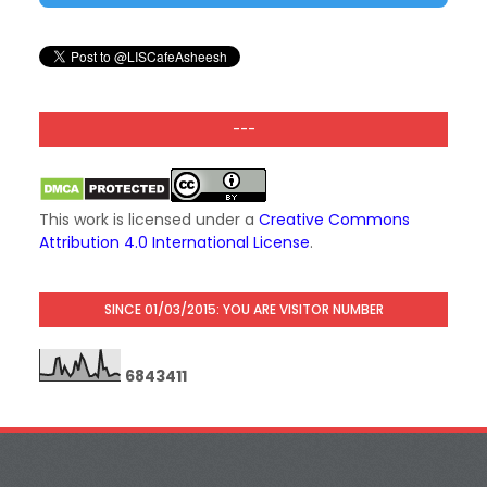
---
This work is licensed under a
Creative Commons
Attribution 4.0 International License
.
SINCE 01/03/2015: YOU ARE VISITOR NUMBER
6
8
4
3
4
1
1