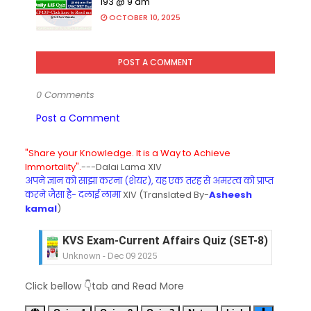
193 @ 9 am
OCTOBER 10, 2025
POST A COMMENT
0 Comments
Post a Comment
"Share your Knowledge. It is a Way to Achieve
Immortality".
---Dalai Lama XIV
अपने ज्ञान को साझा करना (शेयर), यह एक तरह से अमरत्व को प्राप्त
करने जैसा है- दलाई लामा
XIV (Translated By-
Asheesh
kamal
)
KVS Exam-Current Affairs Quiz (SET-8) in Engli
Unknown
-
Dec 09 2025
KVS Exam-Current Affairs Quiz (SET-7) in Hindi
Click bellow 👇tab and Read More
Unknown
-
Dec 08 2025
KVS Exam-Current Affairs Quiz (SET-6) in Engli