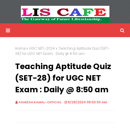
LIS Cafe
Advertisemnet
Home
UGC NET-2024
Teaching Aptitude Quiz (SET-
28) for UGC NET Exam : Daily @ 8:50 am
Teaching Aptitude Quiz
(SET-28) for UGC NET
Exam : Daily @ 8:50 am
ASHEESH KAMAL-OFFICIAL
8/28/2024 08:50:00 AM