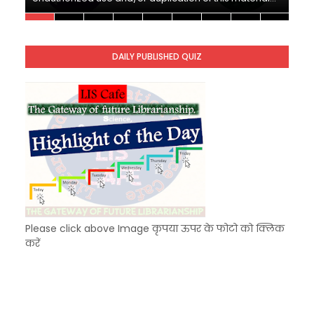
Unknown
-
Nov 10 2025
KVS Exam-Current Affairs Quiz (SET-10) in Engl
Unknown
-
Dec 11 2025
DAILY PUBLISHED QUIZ
KVS Exam-Current Affairs Quiz (SET-9) in Hindi
Unknown
-
Dec 10 2025
Please click above Image कृपया ऊपर के फोटो को क्लिक
करें