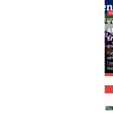
KVS_2025-26
K
KVS Exam-Current
K
Affairs Quiz (SET-2) in
Af
English
E
DECEMBER 03, 2025
D
Continue Reading»»और पढ़ें»»READ THE FULL
Con
ARTICLE ⇒© [Asheesh Kamal] and [LIS Cafe],
ART
[2011-2024]. Unauthorized use and/or
[20
duplication of this material…
dup