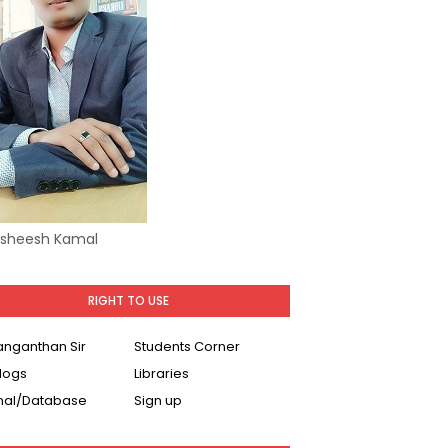
Asheesh Kamal
RIGHT TO USE
Ranganthan Sir
Students Corner
logs
Libraries
nal/Database
Sign up