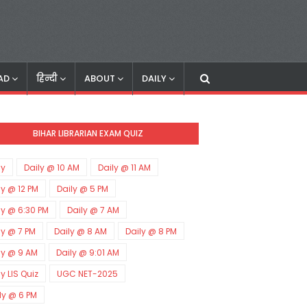
AD
हिन्दी
ABOUT
DAILY
BIHAR LIBRARIAN EXAM QUIZ
ly
Daily @ 10 AM
Daily @ 11 AM
ly @ 12 PM
Daily @ 5 PM
ly @ 6:30 PM
Daily @ 7 AM
ly @ 7 PM
Daily @ 8 AM
Daily @ 8 PM
ly @ 9 AM
Daily @ 9:01 AM
ly LIS Quiz
UGC NET-2025
ly @ 6 PM