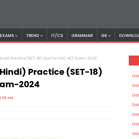
S EXAMS
TREND
IT/CS
GRAMMAR
GK
DOWNLO
indi) Practice (SET-18) Quiz for UGC NET Exam-2024
indi) Practice (SET-18)
Dai
Exam-2024
Dai
Dai
0:00 AM
Dai
Dai
Dai
dai