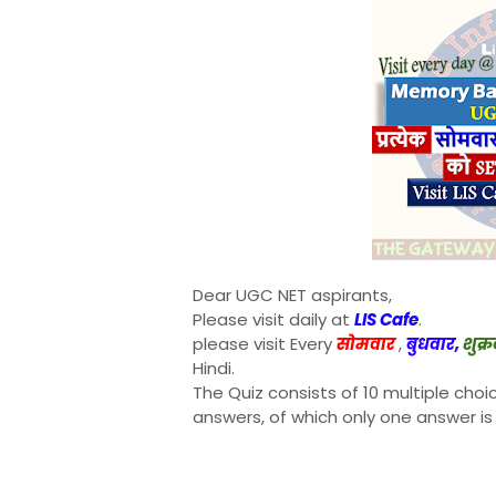
Dear UGC NET aspirants,
Please visit daily at
LIS Cafe
.
please visit Every
सोमवार
,
बुधवार,
शुक्
Hindi.
The Quiz consists of 10 multiple choi
answers, of which only one answer is 