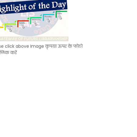
se click above Image कृपया ऊपर के फोटो
्लिक करें