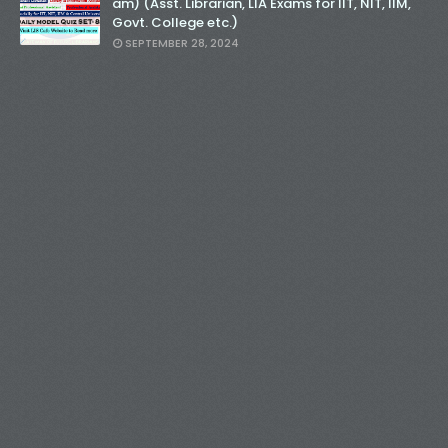
am) (Asst. Librarian, LIA Exams for IIT, NIT, IIM,
Govt. College etc.)
SEPTEMBER 28, 2024