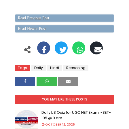
Read Previous Post
Read Newer Post
Tags
Daily
Hindi
Reasoning
YOU MAY LIKE THESE POSTS
Daily LIS Quiz for UGC NET Exam :-SET-
195 @ 9 am
OCTOBER 12, 2025