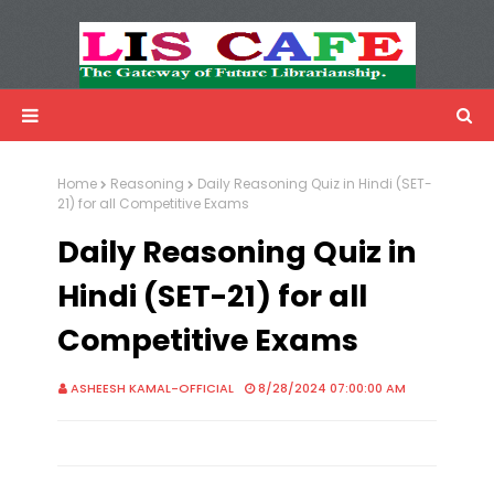
LIS Cafe
Advertisemnet
Home
Reasoning
Daily Reasoning Quiz in Hindi (SET-
21) for all Competitive Exams
Daily Reasoning Quiz in
Hindi (SET-21) for all
Competitive Exams
ASHEESH KAMAL-OFFICIAL
8/28/2024 07:00:00 AM