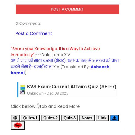
POST A COMMENT
0 Comments
Post a Comment
"Share your Knowledge. It is a Way to Achieve
Immortality".
---Dalai Lama XIV
अपने ज्ञान को साझा करना (शेयर), यह एक तरह से अमरत्व को प्राप्त
करने जैसा है- दलाई लामा
XIV (Translated By-
Asheesh
kamal
)
KVS Exam-Current Affairs Quiz (SET-7) in Hindi
Unknown
-
Dec 08 2025
KVS Exam-Current Affairs Quiz (SET-6) in Engli
Unknown
-
Dec 07 2025
KVS Exam-Current Affairs Quiz (SET-5) in Hindi
Click bellow 👇tab and Read More
Unknown
-
Dec 06 2025
Quizs-1
Quizs-2
Quiz-3
Notes
Link
KVS Exam-Current Affairs Quiz (SET-4) in Engli
Unknown
-
Dec 05 2025
KVS Exam-Current Affairs Quiz (SET-3) in Hindi