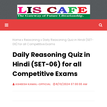
LIS Cafe
Advertisemnet
Home
Reasoning
Daily Reasoning Quiz in Hindi (SET-
06) for all Competitive Exams
Daily Reasoning Quiz in
Hindi (SET-06) for all
Competitive Exams
ASHEESH KAMAL-OFFICIAL
8/13/2024 07:00:00 AM