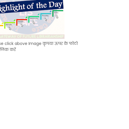
se click above Image कृपया ऊपर के फोटो
्लिक करें