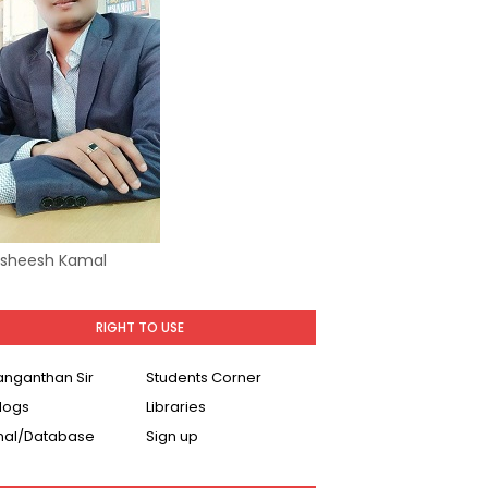
Asheesh Kamal
RIGHT TO USE
Ranganthan Sir
Students Corner
logs
Libraries
nal/Database
Sign up