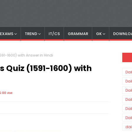
S EXAMS
TREND
IT/CS
GRAMMAR
GK
DOWNLO
1591-1600) with Answer in Hindi
s Quiz (1591-1600) with
Dai
Dai
Dai
5:00 AM
Dai
Dai
Dai
dai