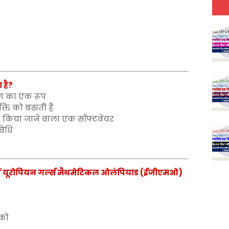
ा है?
ण का एक रूप
ि को बढ़ाती हैं
योग किया जाने वाला एक सॉफ्टवेयर
विधि
13वें यूरोपियन गर्ल्स मैथमेटिकल ओलंपियाड (ईजीएमओ)
ाको