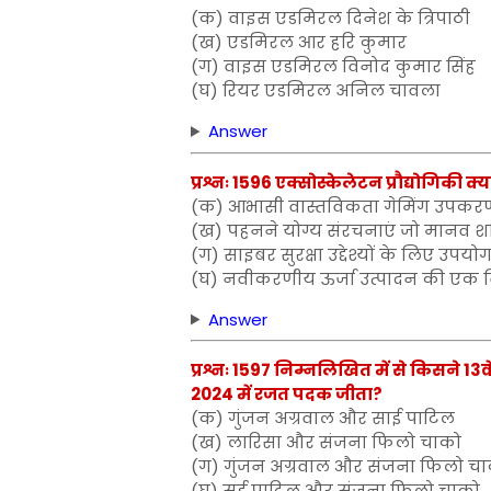
(क) वाइस एडमिरल दिनेश के त्रिपाठी
(ख) एडमिरल आर हरि कुमार
(ग) वाइस एडमिरल विनोद कुमार सिंह
(घ) रियर एडमिरल अनिल चावला
Answer
प्रश्नः 1596 एक्सोस्केलेटन प्रौद्योगिकी क्य
(क) आभासी वास्तविकता गेमिंग उपकर
(ख) पहनने योग्य संरचनाएं जो मानव शक्त
(ग) साइबर सुरक्षा उद्देश्यों के लिए उप
(घ) नवीकरणीय ऊर्जा उत्पादन की एक 
Answer
प्रश्नः 1597 निम्नलिखित में से किसने 
2024 में रजत पदक जीता?
(क) गुंजन अग्रवाल और साई पाटिल
(ख) लारिसा और संजना फिलो चाको
(ग) गुंजन अग्रवाल और संजना फिलो च
(घ) सई पाटिल और संजना फिलो चाको