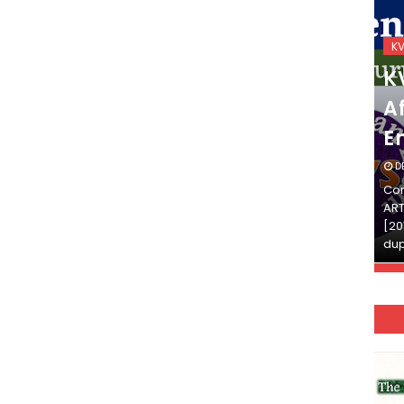
KVS_2025-26
K
KVS Exam-Current
K
Affairs Quiz (SET-2) in
Af
English
E
DECEMBER 03, 2025
D
Continue Reading»»और पढ़ें»»READ THE FULL
Con
ARTICLE ⇒© [Asheesh Kamal] and [LIS Cafe],
ART
[2011-2024]. Unauthorized use and/or
[20
duplication of this material…
dup