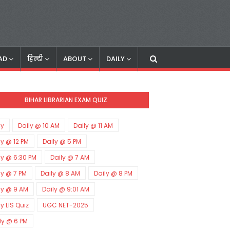
AD
हिन्दी
ABOUT
DAILY
BIHAR LIBRARIAN EXAM QUIZ
ly
Daily @ 10 AM
Daily @ 11 AM
ly @ 12 PM
Daily @ 5 PM
ly @ 6:30 PM
Daily @ 7 AM
ly @ 7 PM
Daily @ 8 AM
Daily @ 8 PM
ly @ 9 AM
Daily @ 9:01 AM
ly LIS Quiz
UGC NET-2025
ly @ 6 PM