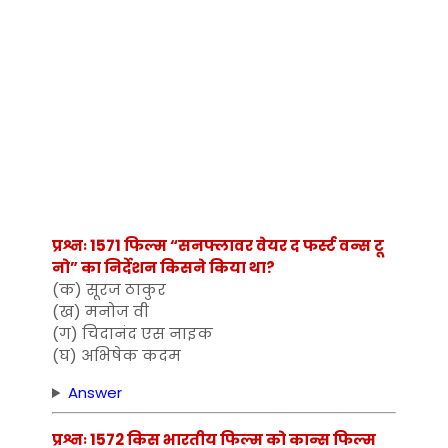
प्रश्नः 1571 फिल्म “सनफ्लावर वेयर द फर्स्ट वन्स टू
नो” का निर्देशन किसने किया था?
(क) सूरज ठाकुर
(ख) मनोज वी
(ग) चिदानंद एस नाइक
(घ) अभिषेक कदम
Answer
प्रश्नः 1572 किस भारतीय फिल्म को कान्स फिल्म