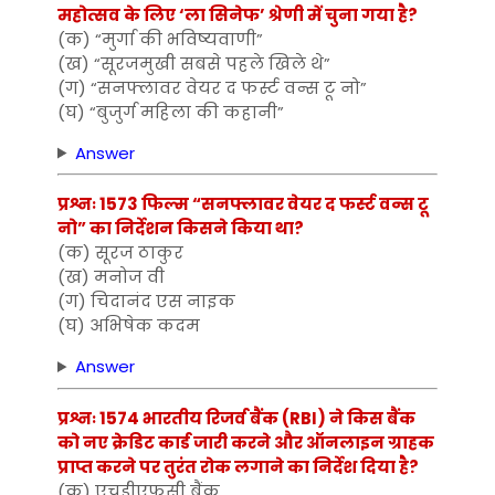
महोत्सव के लिए ‘ला सिनेफ’ श्रेणी में चुना गया है?
(क) “मुर्गा की भविष्यवाणी”
(ख) “सूरजमुखी सबसे पहले खिले थे”
(ग) “सनफ्लावर वेयर द फर्स्ट वन्स टू नो”
(घ) “बुजुर्ग महिला की कहानी”
Answer
प्रश्नः 1573 फिल्म “सनफ्लावर वेयर द फर्स्ट वन्स टू
नो” का निर्देशन किसने किया था?
(क) सूरज ठाकुर
(ख) मनोज वी
(ग) चिदानंद एस नाइक
(घ) अभिषेक कदम
Answer
प्रश्नः 1574 भारतीय रिजर्व बैंक (RBI) ने किस बैंक
को नए क्रेडिट कार्ड जारी करने और ऑनलाइन ग्राहक
प्राप्त करने पर तुरंत रोक लगाने का निर्देश दिया है?
(क) एचडीएफसी बैंक