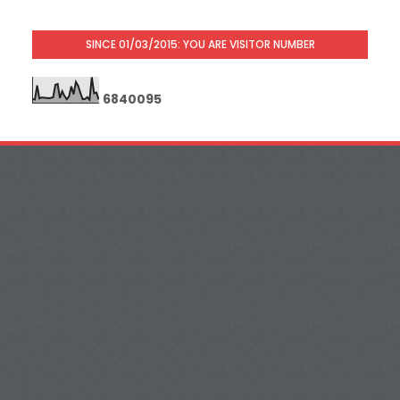
SINCE 01/03/2015: YOU ARE VISITOR NUMBER
6
8
4
0
0
9
5