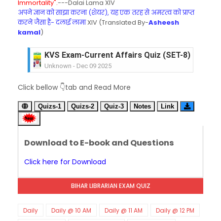
Immortality".
---Dalai Lama XIV
अपने ज्ञान को साझा करना (शेयर), यह एक तरह से अमरत्व को प्राप्त
करने जैसा है- दलाई लामा
XIV (Translated By-
Asheesh
kamal
)
KVS Exam-Current Affairs Quiz (SET-8) in Engli
Unknown
-
Dec 09 2025
KVS Exam-Current Affairs Quiz (SET-7) in Hindi
Click bellow 👇tab and Read More
Unknown
-
Dec 08 2025
KVS Exam-Current Affairs Quiz (SET-6) in Engli
Quizs-1
Quizs-2
Quiz-3
Notes
Link
Unknown
-
Dec 07 2025
KVS Exam-Current Affairs Quiz (SET-5) in Hindi
Unknown
-
Dec 06 2025
Download to E-book and Questions
KVS Exam-Current Affairs Quiz (SET-4) in Engli
Unknown
-
Dec 05 2025
Click here for Download
KVS Exam-Current Affairs Quiz (SET-3) in Hindi
Unknown
-
Dec 04 2025
BIHAR LIBRARIAN EXAM QUIZ
KVS Exam-Current Affairs Quiz (SET-2) in Engli
Unknown
-
Dec 03 2025
KVS Librarian Model Quiz Test-07 in Hindi (प्रत्येक र
Daily
Daily @ 10 AM
Daily @ 11 AM
Daily @ 12 PM