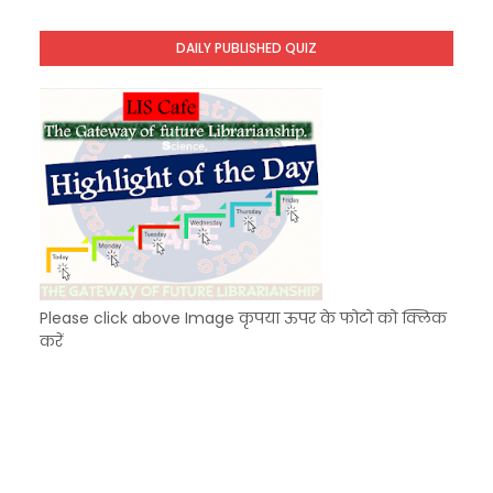
KVS Exam-Current Affairs Quiz (SET-10) in Engl
Unknown
-
Dec 11 2025
DAILY PUBLISHED QUIZ
KVS Exam-Current Affairs Quiz (SET-9) in Hindi
Unknown
-
Dec 10 2025
Please click above Image कृपया ऊपर के फोटो को क्लिक
करें