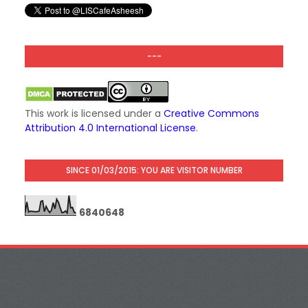
---
This work is licensed under a
Creative Commons
Attribution 4.0 International License
.
SINCE 01/03/2015: YOU ARE VISITOR NUMBER
6
8
4
0
6
4
8