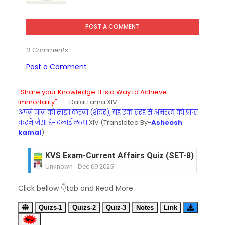
POST A COMMENT
0 Comments
Post a Comment
"Share your Knowledge. It is a Way to Achieve
Immortality".
---Dalai Lama XIV
अपने ज्ञान को साझा करना (शेयर), यह एक तरह से अमरत्व को प्राप्त
करने जैसा है- दलाई लामा
XIV (Translated By-
Asheesh
kamal
)
KVS Exam-Current Affairs Quiz (SET-8) in Engli
Unknown
-
Dec 09 2025
KVS Exam-Current Affairs Quiz (SET-7) in Hindi
Click bellow 👇tab and Read More
Unknown
-
Dec 08 2025
KVS Exam-Current Affairs Quiz (SET-6) in Engli
Quizs-1
Quizs-2
Quiz-3
Notes
Link
Unknown
-
Dec 07 2025
KVS Exam-Current Affairs Quiz (SET-5) in Hindi