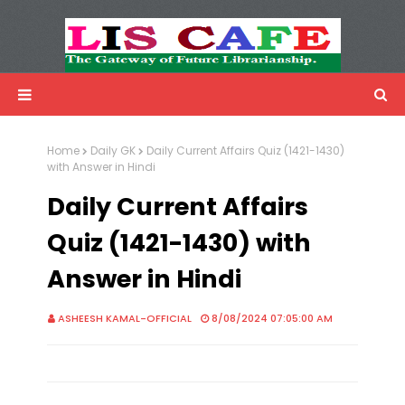
LIS Cafe
Advertisemnet
Home
Daily GK
Daily Current Affairs Quiz (1421-1430)
with Answer in Hindi
Daily Current Affairs
Quiz (1421-1430) with
Answer in Hindi
ASHEESH KAMAL-OFFICIAL
8/08/2024 07:05:00 AM