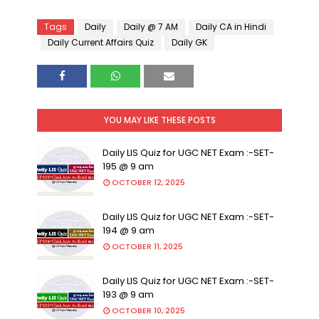
Tags
Daily
Daily @ 7 AM
Daily CA in Hindi
Daily Current Affairs Quiz
Daily GK
YOU MAY LIKE THESE POSTS
Daily LIS Quiz for UGC NET Exam :-SET-
195 @ 9 am
OCTOBER 12, 2025
Daily LIS Quiz for UGC NET Exam :-SET-
194 @ 9 am
OCTOBER 11, 2025
Daily LIS Quiz for UGC NET Exam :-SET-
193 @ 9 am
OCTOBER 10, 2025