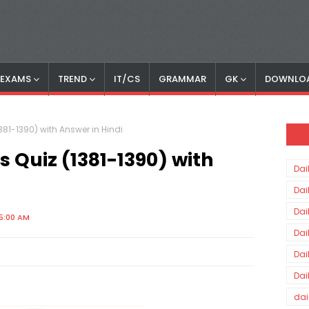
S EXAMS
TREND
IT/CS
GRAMMAR
GK
DOWNLO
1381-1390) with Answer in Hindi
s Quiz (1381-1390) with
Dai
Dai
Dai
5:00 AM
Dai
Dai
Dai
dai