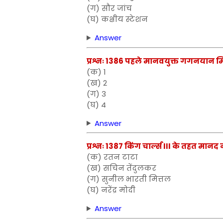
(ग) सौर जांच
(घ) कक्षीय स्टेशन
Answer
प्रश्नः 1386 पहले मानवयुक्त गगनयान मिशन
(क) 1
(ख) 2
(ग) 3
(घ) 4
Answer
प्रश्नः 1387 किंग चार्ल्स III के तहत मानद
(क) रतन टाटा
(ख) सचिन तेंदुलकर
(ग) सुनील भारती मित्तल
(घ) नरेंद्र मोदी
Answer