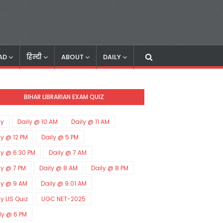
AD
हिन्दी
ABOUT
DAILY
BIHAR LIBRARIAN EXAM QUIZ
ly
Daily @ 10 AM
Daily @ 11 AM
ly @ 12 PM
Daily @ 5 PM
ly @ 6:30 PM
Daily @ 7 AM
ly @ 7 PM
Daily @ 8 AM
Daily @ 8 PM
ly @ 9 AM
Daily @ 9:01 AM
ly LIS Quiz
UGC NET-2025
ly @ 6 PM