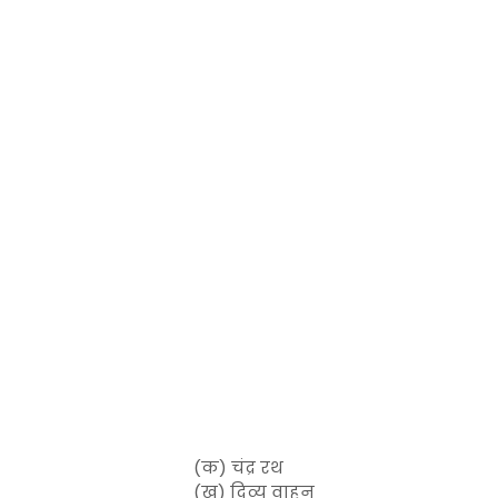
(क) चंद्र रथ
(ख) दिव्य वाहन