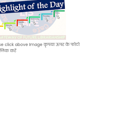
se click above Image कृपया ऊपर के फोटो
्लिक करें