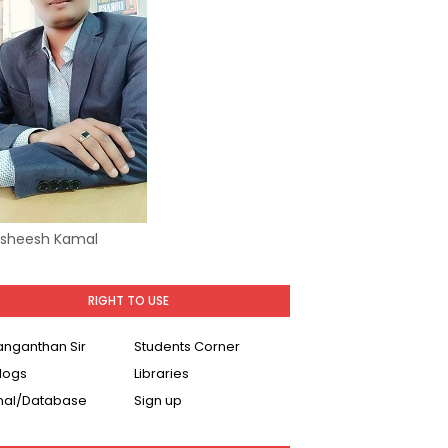
Asheesh Kamal
RIGHT TO USE
Ranganthan Sir
Students Corner
logs
Libraries
nal/Database
Sign up