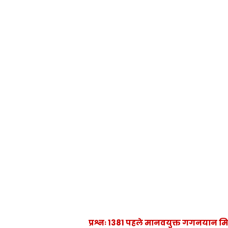
प्रश्नः 1381 पहले मानवयुक्त गगनयान मिशन