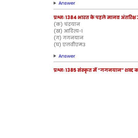
Answer
प्रश्नः 1384 भारत के पहले मानव अंतरिक्ष 
(क) चंद्रयान
(ख) आदित्य-1
(ग) गगनयान
(घ) एलवीएम3
Answer
प्रश्नः 1385 संस्कृत में “गगनयान” शब्द का