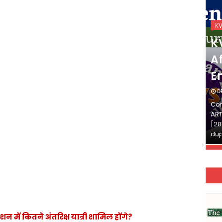
KVS_2025-26
K
KVS Exam-Current
K
Affairs Quiz (SET-2) in
Af
English
E
DECEMBER 03, 2025
D
Continue Reading»»और पढ़ें»»READ THE FULL
Con
ARTICLE ⇒© [Asheesh Kamal] and [LIS Cafe],
ART
[2011-2024]. Unauthorized use and/or
[20
duplication of this material…
dup
 में कितने अंतरिक्ष यात्री शामिल होंगे?