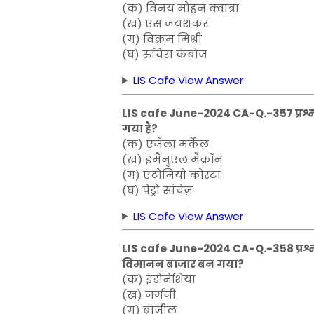
(क) विनय मोहन क्वात्रा
(ख) एस जयशंकर
(ग) विक्रम मिश्री
(घ) रुचिरा कंबोज
LIS Cafe View Answer
LIS cafe June-2024 CA-Q.-357 प्रश्न: य
गया है?
(क) एंजेला मर्केल
(ख) इमैनुएल मैक्रॉन
(ग) एंटोनियो कोस्टा
(घ) पेड्रो सांचेज़
LIS Cafe View Answer
LIS cafe June-2024 CA-Q.-358 प्रश्न:
विमानन बाजार बन गया?
(क) इंडोनेशिया
(ख) जर्मनी
(ग) ब्राज़ील