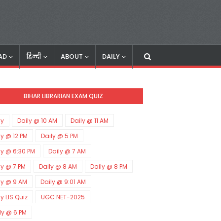
AD
हिन्दी
ABOUT
DAILY
BIHAR LIBRARIAN EXAM QUIZ
ly
Daily @ 10 AM
Daily @ 11 AM
ly @ 12 PM
Daily @ 5 PM
ly @ 6:30 PM
Daily @ 7 AM
ly @ 7 PM
Daily @ 8 AM
Daily @ 8 PM
ly @ 9 AM
Daily @ 9:01 AM
ly LIS Quiz
UGC NET-2025
ly @ 6 PM