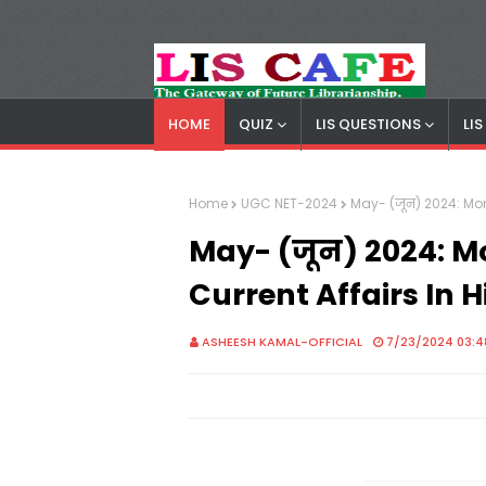
HOME
QUIZ
LIS QUESTIONS
LI
LIS Cafe
Advertisemnet
Home
UGC NET-2024
May- (जून) 2024: Mon
May- (जून) 2024: M
Current Affairs In H
ASHEESH KAMAL-OFFICIAL
7/23/2024 03:4