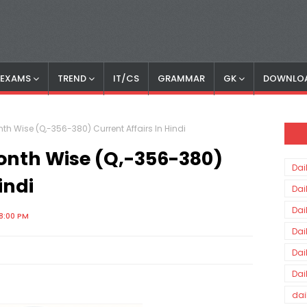
S EXAMS
TREND
IT/CS
GRAMMAR
GK
DOWNLO
th Wise (Q,-356-380) Current Affairs In Hindi
onth Wise (Q,-356-380)
Dai
indi
Dai
Dai
8:00 PM
Dai
Dai
Dai
dai