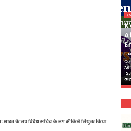
KVS_2025-26
K
KVS Exam-Current
K
Affairs Quiz (SET-2) in
Af
English
E
DECEMBER 03, 2025
D
Continue Reading»»और पढ़ें»»READ THE FULL
Con
ARTICLE ⇒© [Asheesh Kamal] and [LIS Cafe],
ART
[2011-2024]. Unauthorized use and/or
[20
duplication of this material…
dup
भारत के नए विदेश सचिव के रूप में किसे नियुक्त किया