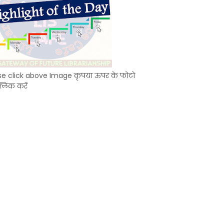
se click above Image कृपया ऊपर के फोटो
्लिक करें