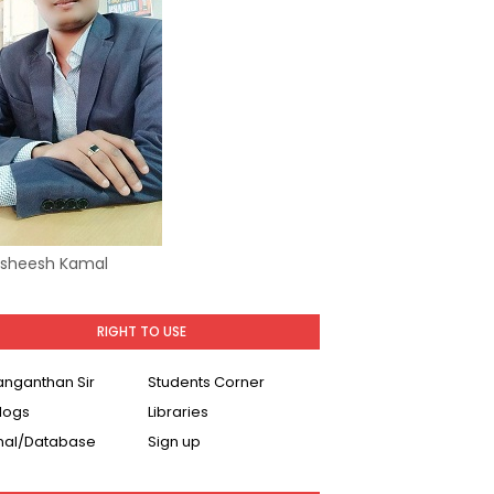
Asheesh Kamal
RIGHT TO USE
Ranganthan Sir
Students Corner
logs
Libraries
nal/Database
Sign up