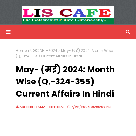
LIS Cafe
Advertisemnet
Home
UGC NET-2024
May- (मई) 2024: Month Wise
(Q,-324-355) Current Affairs In Hindi
May- (मई) 2024: Month
Wise (Q,-324-355)
Current Affairs In Hindi
ASHEESH KAMAL-OFFICIAL
7/22/2024 06:09:00 PM