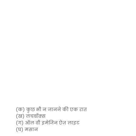
(क) कुछ भी न जानने की एक रात
(ख) लंचबॉक्स
(ग) ऑल वी इमेजिन ऐज़ लाइट
(घ) मसान