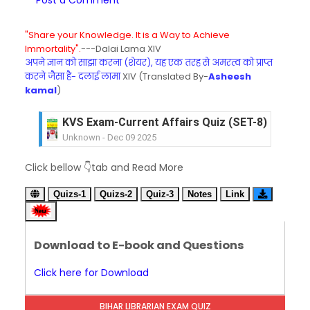
Post a Comment
"Share your Knowledge. It is a Way to Achieve
Immortality".
---Dalai Lama XIV
अपने ज्ञान को साझा करना (शेयर), यह एक तरह से अमरत्व को प्राप्त
करने जैसा है- दलाई लामा
XIV (Translated By-
Asheesh
kamal
)
KVS Exam-Current Affairs Quiz (SET-8) in Engli
Unknown
-
Dec 09 2025
KVS Exam-Current Affairs Quiz (SET-7) in Hindi
Click bellow 👇tab and Read More
Unknown
-
Dec 08 2025
KVS Exam-Current Affairs Quiz (SET-6) in Engli
Quizs-1
Quizs-2
Quiz-3
Notes
Link
Unknown
-
Dec 07 2025
KVS Exam-Current Affairs Quiz (SET-5) in Hindi
Unknown
-
Dec 06 2025
Download to E-book and Questions
KVS Exam-Current Affairs Quiz (SET-4) in Engli
Unknown
-
Dec 05 2025
Click here for Download
KVS Exam-Current Affairs Quiz (SET-3) in Hindi
Unknown
-
Dec 04 2025
BIHAR LIBRARIAN EXAM QUIZ
KVS Exam-Current Affairs Quiz (SET-2) in Engli