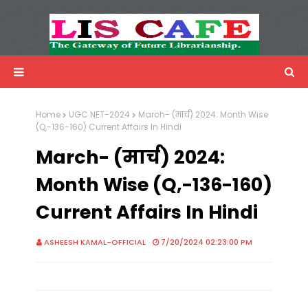
LIS Cafe
Advertisemnet
Home
UGC NET-2024
March- (मार्च) 2024: Month Wise
(Q,-136-160) Current Affairs In Hindi
March- (मार्च) 2024:
Month Wise (Q,-136-160)
Current Affairs In Hindi
ASHEESH KAMAL-OFFICIAL
7/20/2024 02:23:00 PM