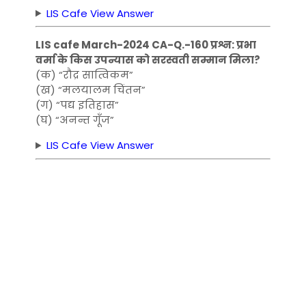
LIS Cafe View Answer
LIS cafe March-2024 CA-Q.-160 प्रश्न: प्रभा
वर्मा के किस उपन्यास को सरस्वती सम्मान मिला?
(क) “रौद्र सात्विकम”
(ख) “मलयालम चिंतन”
(ग) “पद्य इतिहास”
(घ) “अनन्त गूँज”
LIS Cafe View Answer