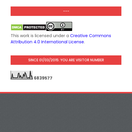
---
This work is licensed under a
Creative Commons
Attribution 4.0 International License
.
SINCE 01/03/2015: YOU ARE VISITOR NUMBER
6
8
3
9
5
7
7