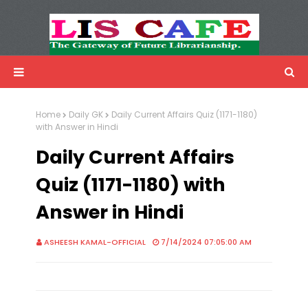
LIS Cafe
Advertisemnet
Home
Daily GK
Daily Current Affairs Quiz (1171-1180)
with Answer in Hindi
Daily Current Affairs
Quiz (1171-1180) with
Answer in Hindi
ASHEESH KAMAL-OFFICIAL
7/14/2024 07:05:00 AM