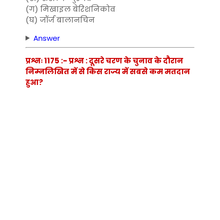
(ग) मिखाइल बेरिशनिकोव
(घ) जॉर्ज बालानचिन
Answer
प्रश्नः 1175 :- प्रश्न : दूसरे चरण के चुनाव के दौरान
निम्नलिखित में से किस राज्य में सबसे कम मतदान
हुआ?