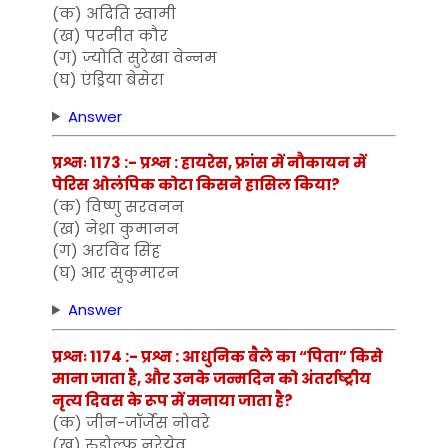
(क) अदिति स्वामी
(ख) परनीत कौर
(ग) ज्योति सुरेखा वेन्नम
(घ) एंड्रिया बेसेरा
Answer
प्रश्नः 1173 :- प्रश्न : हायरेस, फ्रांस में नौकायन में
पेरिस ओलंपिक कोटा किसने हासिल किया?
(क) विष्णु सरवनन
(ख) नेथ्रा कुमानन
(ग) अरविंद सिंह
(घ) आर सुकुमारन
Answer
प्रश्नः 1174 :- प्रश्न : आधुनिक बैले का “पिता” किसे
माना जाता है, और उनके जन्मदिन को अंतर्राष्ट्रीय
नृत्य दिवस के रूप में मनाया जाता है?
(क) जीन-जॉर्जेस नोवरे
(ख) रुडोल्फ नुरेयेव