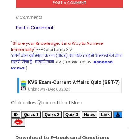
POST A COMMENT
0 Comments
Post a Comment
"Share your Knowledge. It is a Way to Achieve
Immortality".
---Dalai Lama XIV
अपने ज्ञान को साझा करना (शेयर), यह एक तरह से अमरत्व को प्राप्त
करने जैसा है- दलाई लामा
XIV (Translated By-
Asheesh
kamal
)
KVS Exam-Current Affairs Quiz (SET-6) in Engli
Unknown
-
Dec 07 2025
KVS Exam-Current Affairs Quiz (SET-5) in Hindi
Click bellow 👇tab and Read More
Unknown
-
Dec 06 2025
KVS Exam-Current Affairs Quiz (SET-4) in Engli
Quizs-1
Quizs-2
Quiz-3
Notes
Link
Unknown
-
Dec 05 2025
KVS Exam-Current Affairs Quiz (SET-3) in Hindi
Unknown
-
Dec 04 2025
Download to E-book and Questions
KVS Exam-Current Affairs Quiz (SET-2) in Engli