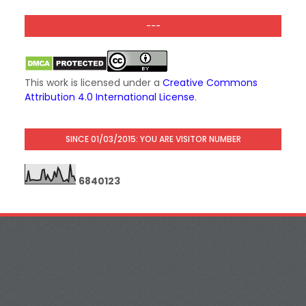
---
This work is licensed under a
Creative Commons
Attribution 4.0 International License
.
SINCE 01/03/2015: YOU ARE VISITOR NUMBER
6
8
4
0
1
2
3