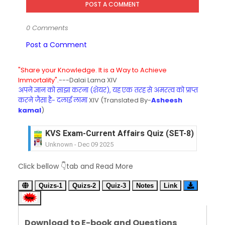
POST A COMMENT
0 Comments
Post a Comment
"Share your Knowledge. It is a Way to Achieve
Immortality".
---Dalai Lama XIV
अपने ज्ञान को साझा करना (शेयर), यह एक तरह से अमरत्व को प्राप्त
करने जैसा है- दलाई लामा
XIV (Translated By-
Asheesh
kamal
)
KVS Exam-Current Affairs Quiz (SET-8) in Engli
Unknown
-
Dec 09 2025
KVS Exam-Current Affairs Quiz (SET-7) in Hindi
Click bellow 👇tab and Read More
Unknown
-
Dec 08 2025
KVS Exam-Current Affairs Quiz (SET-6) in Engli
Quizs-1
Quizs-2
Quiz-3
Notes
Link
Unknown
-
Dec 07 2025
KVS Exam-Current Affairs Quiz (SET-5) in Hindi
Unknown
-
Dec 06 2025
Download to E-book and Questions
KVS Exam-Current Affairs Quiz (SET-4) in Engli