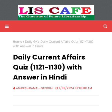
LIS Cafe
Advertisemnet
Home
Daily GK
Daily Current Affairs Quiz (1121-1130)
with Answer in Hindi
Daily Current Affairs
Quiz (1121-1130) with
Answer in Hindi
ASHEESH KAMAL-OFFICIAL
7/09/2024 07:05:00 AM