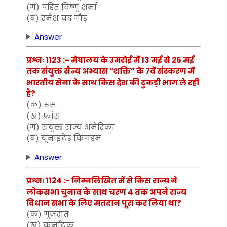
(ग) पंडित विष्णु शर्मा
(घ) रमेश चंद्र गौड़
Answer
प्रश्नः 1123 :- मेघालय के उमरोई में 13 मई से 26 मई
तक संयुक्त सैन्य अभ्यास “शक्ति” के 7वें संस्करण में
भारतीय सेना के साथ किस देश की टुकड़ी भाग ले रही
है?
(क) रूस
(ख) फ्रांस
(ग) संयुक्त राज्य अमेरिका
(घ) यूनाइटेड किंगडम
Answer
प्रश्नः 1124 :- निम्नलिखित में से किस राज्य ने
लोकसभा चुनाव के साथ चरण 4 तक अपने राज्य
विधान सभा के लिए मतदान पूरा कर लिया था?
(क) गुजरात
(ख) कर्नाटक