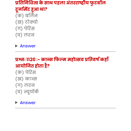
प्रतिनिधित्व के साथ पहला अंतरराष्ट्रीय फुटबॉल
टूर्नामेंट हुआ था?
(क) बर्लिन
(ख) टोक्यो
(ग) पेरिस
(घ) लंदन
Answer
प्रश्नः 1120 :- कान्स फिल्म महोत्सव प्रतिवर्ष कहाँ
आयोजित होता है?
(क) पेरिस
(ख) कान्स
(ग) लंदन
(घ) न्यूयॉर्क
Answer