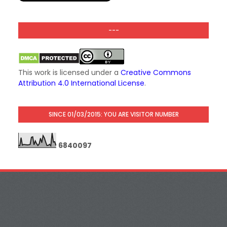
---
This work is licensed under a
Creative Commons
Attribution 4.0 International License
.
SINCE 01/03/2015: YOU ARE VISITOR NUMBER
6
8
4
0
0
9
7