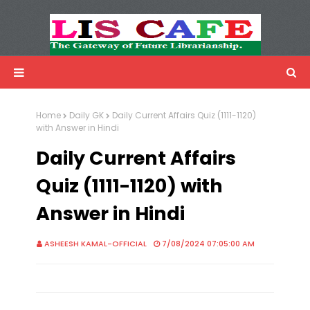
LIS Cafe
Advertisemnet
Home
Daily GK
Daily Current Affairs Quiz (1111-1120)
with Answer in Hindi
Daily Current Affairs
Quiz (1111-1120) with
Answer in Hindi
ASHEESH KAMAL-OFFICIAL
7/08/2024 07:05:00 AM