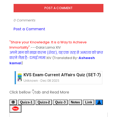
POST A COMMENT
0 Comments
Post a Comment
"Share your Knowledge. It is a Way to Achieve
Immortality".
---Dalai Lama XIV
अपने ज्ञान को साझा करना (शेयर), यह एक तरह से अमरत्व को प्राप्त
करने जैसा है- दलाई लामा
XIV (Translated By-
Asheesh
kamal
)
KVS Exam-Current Affairs Quiz (SET-6) in Engli
Unknown
-
Dec 07 2025
KVS Exam-Current Affairs Quiz (SET-5) in Hindi
Click bellow 👇tab and Read More
Unknown
-
Dec 06 2025
KVS Exam-Current Affairs Quiz (SET-4) in Engli
Quizs-1
Quizs-2
Quiz-3
Notes
Link
Unknown
-
Dec 05 2025
KVS Exam-Current Affairs Quiz (SET-3) in Hindi
Unknown
-
Dec 04 2025