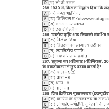
(घ) सी.वी. रमन
265. 1930 में, किसने सिद्धांत दिया कि सं
(क) जेम्स आई वेयर
(ख) विलियम ए Katzwww.netugc
(ग) एसआर रंगनाथन
(घ) एस रोथेस्टीन
266. 'घातीय वृद्धि' शब्द किसको संदर्भित 
(क) रैखिक विकास
(ख) वितरण का सामान्य तरीका
(ग) ज्यामितीय प्रगति।
(घ) अंकगणितीय प्रगति
267. 'सूचना का अधिकार अधिनियम', 200
के प्रकटीकरण से छूट प्रदान करती है?
(क) धारा - 5(2)
(ख) धारा – 6
(ग) धारा - 8
(घ) धारा - 11
268. विश्व डिजिटल पुस्तकालय (डब्ल्यूडीएल
(क) कांग्रेस के पुस्तकालय के सम
(ख) सीआईएलआईपी, यूनेस्को के समर