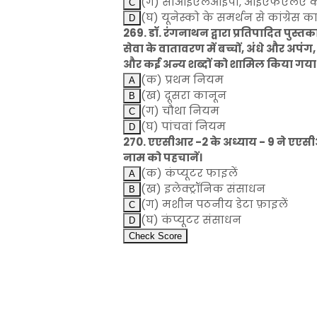
(ग) सीआईएलआईपी, आईएफएलए के 
(घ) यूनेस्को के समर्थन से कांग्रेस 
269. डॉ. रंगनाथन द्वारा प्रतिपादित पुस
सेवा के वातावरण में बच्चों, अंधे और अपंग,
और कई अन्य शब्दों को शामिल किया गया 
(क) प्रथम नियम
(ख) दूसरा कानून
(ग) चौथा नियम
(घ) पांचवां नियम
270. एएसीआर -2 के अध्याय - 9 ने एएसी
नाम को पहचानें।
(क) कंप्यूटर फाइलें
(ख) इलेक्ट्रॉनिक संसाधन
(ग) मशीन पठनीय डेटा फ़ाइलें
(घ) कंप्यूटर संसाधन