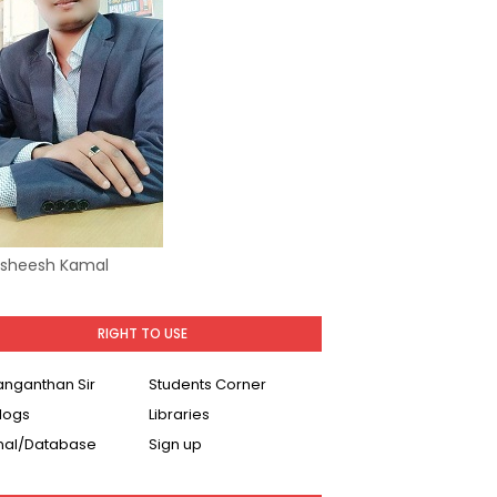
Asheesh Kamal
RIGHT TO USE
Ranganthan Sir
Students Corner
logs
Libraries
nal/Database
Sign up