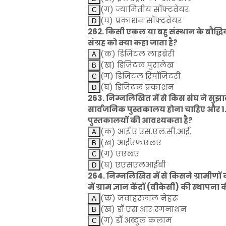
(ग) ज्यामितीय सॉफ्टवेयर
(घ) प्रकाशन सॉफ्टवेयर
262. किसी एकल या बहु संस्थान के बौद्
संग्रह को क्या कहा जाता है?
(क) डिजिटल लाइब्रेरी
(ख) डिजिटल पुरालेख
(ग) डिजिटल रिपॉजिटरी
(घ) डिजिटल प्रकाशन
263. निम्नलिखित में से किस संघ ने सुझाव
सार्वजनिक पुस्तकालय होना चाहिए और 
पुस्तकालयों की आवश्यकता है?
(क) आई.ए.एस.एल.सी.आई.
(ख) आईएफएलए
(ग) एएलए
(घ) एएसएलआईबी
264. निम्नलिखित में से किसने ग्रामीणों
में ग्राम ज्ञान केंद्रों (वीकेसी) की स्थाप
(क) जवाहरलाल नेहरू
(ख) डॉ एस आर रंगनाथन
(ग) डॉ अब्दुल कलाम