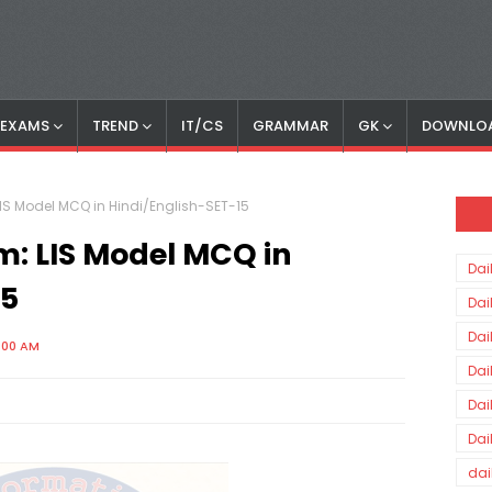
S EXAMS
TREND
IT/CS
GRAMMAR
GK
DOWNLO
LIS Model MCQ in Hindi/English-SET-15
m: LIS Model MCQ in
Dai
15
Dai
Dai
:00 AM
Dai
Dai
Dai
dai