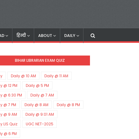
AD
हिन्दी
ABOUT
DAILY
BIHAR LIBRARIAN EXAM QUIZ
ly
Daily @ 10 AM
Daily @ 11 AM
ly @ 12 PM
Daily @ 5 PM
ly @ 6:30 PM
Daily @ 7 AM
ly @ 7 PM
Daily @ 8 AM
Daily @ 8 PM
ly @ 9 AM
Daily @ 9:01 AM
ly LIS Quiz
UGC NET-2025
ly @ 6 PM