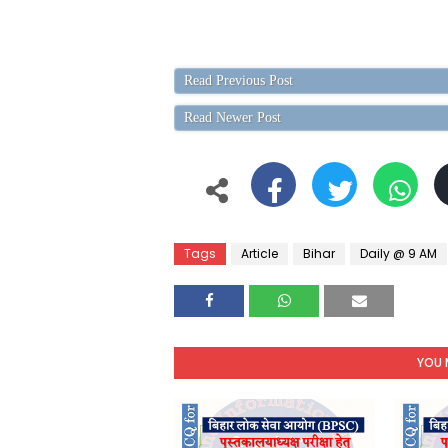
Read Previous Post
Read Newer Post
Tags
Article
Bihar
Daily @ 9 AM
YOU 