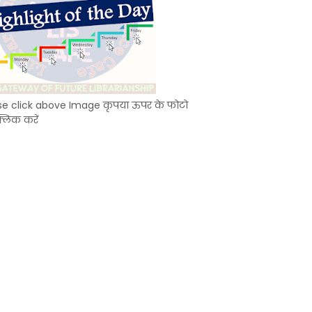
se click above Image कृपया ऊपर के फोटो
्लिक करें