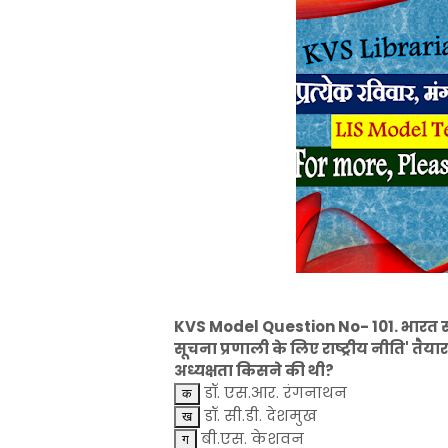
KVS Model Question No- 101. भारत सर
सूचना प्रणाली के लिए राष्ट्रीय नीति' तै
अध्यक्षता किसने की थी?
डॉ. एस.आर. रंगनाथन
डॉ. सी.डी. देशमुख
बी.एस. केशवन