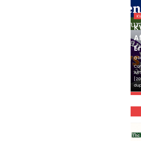
KVS_2025-26
K
KVS Exam-Current
K
Affairs Quiz (SET-2) in
Af
English
E
DECEMBER 03, 2025
D
Continue Reading»»और पढ़ें»»READ THE FULL
Con
ARTICLE ⇒© [Asheesh Kamal] and [LIS Cafe],
ART
[2011-2024]. Unauthorized use and/or
[20
duplication of this material…
dup