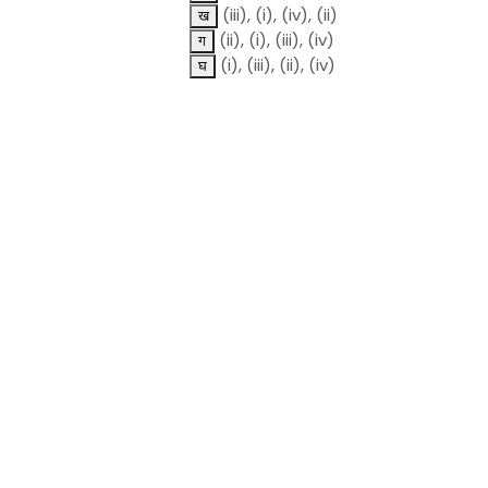
(iii), (i), (iv), (ii)
(ii), (i), (iii), (iv)
(i), (iii), (ii), (iv)