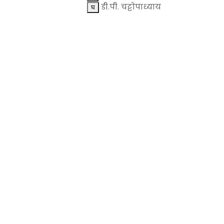
डी.पी. चट्टोपाध्याय