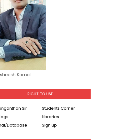
Asheesh Kamal
RIGHT TO USE
Ranganthan Sir
Students Corner
logs
Libraries
nal/Database
Sign up