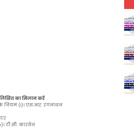
लिखित का मिलान करें
ग के नियम (i)। एस.आर. रंगनाथन
कटर
iv)। टी.सी. कारवेन