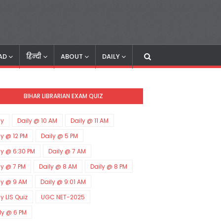
AD
हिन्दी
ABOUT
DAILY
BIHAR LIBRARIAN EXAM QUIZ
ly
Daily @ 10 AM
Daily @ 11 AM
ly @ 12 PM
Daily @ 5 PM
ly @ 6:30 PM
Daily @ 7 AM
ly @ 7 PM
Daily @ 8 AM
Daily @ 8 PM
ly @ 9 AM
Daily @ 9:01 AM
ly LIS Quiz
UGC NET-2025
ly @ 6 PM