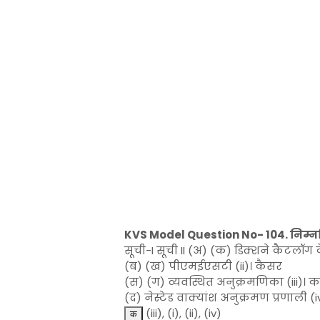
KVS Model Question No- 104. निम्न
सूची-I सूची II (अ) (क) डिक्शने कैटलॉ
(ब) (ख) पीएमईएसटी (ii)। कैसर
(स) (ग) व्यवस्थित अनुक्रमणिका (iii)। 
(द) नेस्टेड वाक्यांश अनुक्रमण प्रणाली (
(iii), (i), (ii), (iv)