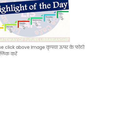
se click above Image कृपया ऊपर के फोटो
्लिक करें