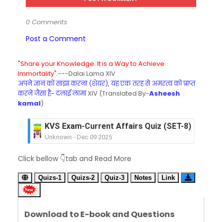
0 Comments
Post a Comment
"Share your Knowledge. It is a Way to Achieve
Immortality".
---Dalai Lama XIV
अपने ज्ञान को साझा करना (शेयर), यह एक तरह से अमरत्व को प्राप्त
करने जैसा है- दलाई लामा
XIV (Translated By-
Asheesh
kamal
)
KVS Exam-Current Affairs Quiz (SET-8) in Engli
Unknown
-
Dec 09 2025
KVS Exam-Current Affairs Quiz (SET-7) in Hindi
Click bellow 👇tab and Read More
Unknown
-
Dec 08 2025
KVS Exam-Current Affairs Quiz (SET-6) in Engli
Quizs-1
Quizs-2
Quiz-3
Notes
Link
Unknown
-
Dec 07 2025
KVS Exam-Current Affairs Quiz (SET-5) in Hindi
Unknown
-
Dec 06 2025
Download to E-book and Questions
KVS Exam-Current Affairs Quiz (SET-4) in Engli