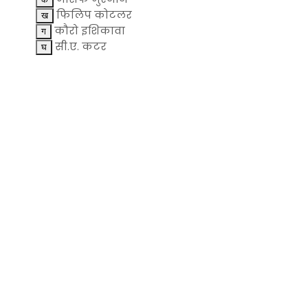
फिलिप कोटलर
कौरो इशिकावा
सी.ए. कटर