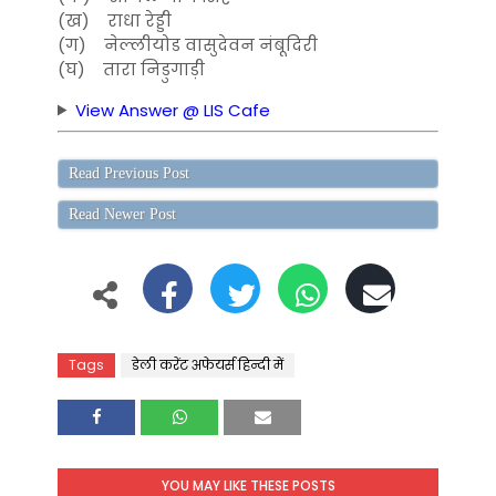
(ख) राधा रेड्डी
(ग) नेल्लीयोड वासुदेवन नंबूदिरी
(घ) तारा निडुगाड़ी
View Answer @ LIS Cafe
Read Previous Post
Read Newer Post
Tags
डेली करेंट अफेयर्स हिन्दी में
YOU MAY LIKE THESE POSTS