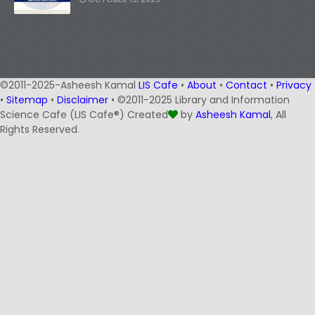
©2011-2025-Asheesh Kamal
LIS Cafe
•
About
•
Contact
•
Privacy
•
Sitemap
•
Disclaimer
• ©2011-2025 Library and Information
Science Cafe (LIS Cafe®) Created
by
Asheesh Kamal
, All
Rights Reserved.