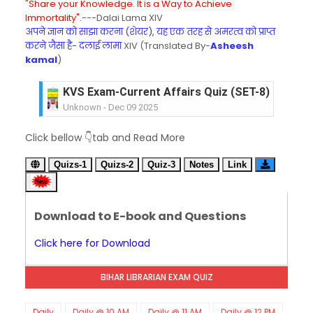
"Share your Knowledge. It is a Way to Achieve
Immortality".
---Dalai Lama XIV
अपने ज्ञान को साझा करना (शेयर), यह एक तरह से अमरत्व को प्राप्त
करने जैसा है- दलाई लामा
XIV (Translated By-
Asheesh
kamal
)
KVS Exam-Current Affairs Quiz (SET-8) in Engli
Unknown
-
Dec 09 2025
KVS Exam-Current Affairs Quiz (SET-7) in Hindi
Click bellow 👇tab and Read More
Unknown
-
Dec 08 2025
KVS Exam-Current Affairs Quiz (SET-6) in Engli
Quizs-1
Quizs-2
Quiz-3
Notes
Link
Unknown
-
Dec 07 2025
KVS Exam-Current Affairs Quiz (SET-5) in Hindi
Unknown
-
Dec 06 2025
Download to E-book and Questions
KVS Exam-Current Affairs Quiz (SET-4) in Engli
Unknown
-
Dec 05 2025
Click here for Download
KVS Exam-Current Affairs Quiz (SET-3) in Hindi
Unknown
-
Dec 04 2025
BIHAR LIBRARIAN EXAM QUIZ
KVS Exam-Current Affairs Quiz (SET-2) in Engli
Unknown
-
Dec 03 2025
KVS Librarian Model Quiz Test-07 in Hindi (प्रत्येक र
Daily
Daily @ 10 AM
Daily @ 11 AM
Daily @ 12 PM