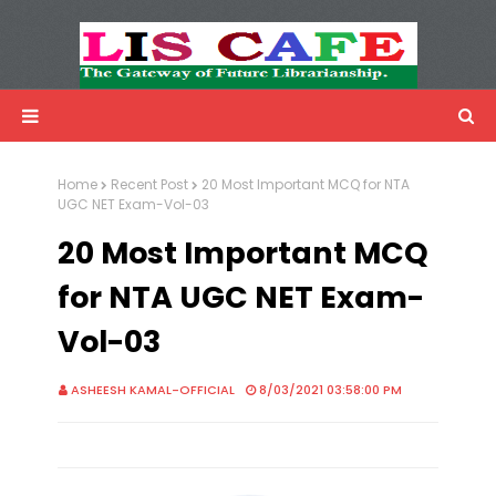
LIS Cafe
Advertisemnet
Home
Recent Post
20 Most Important MCQ for NTA
UGC NET Exam-Vol-03
20 Most Important MCQ
for NTA UGC NET Exam-
Vol-03
ASHEESH KAMAL-OFFICIAL
8/03/2021 03:58:00 PM